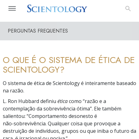
PERGUNTAS FREQUENTES
O QUE É O SISTEMA DE ÉTICA DE
SCIENTOLOGY?
O sistema de ética de Scientology é inteiramente baseado
na razão.
L. Ron Hubbard definiu
ética
como
“razão
e a
contemplação da sobrevivência
ótima”.
Ele também
salientou:
“Comportamento
desonesto é
não-sobrevivência.
Qualquer coisa que provoque a
destruição de indivíduos, grupos ou que iniba o futuro da
raça, é irracional ou
nociva.”