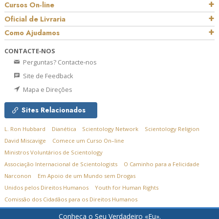
Cursos On‑line
Oficial de Livraria
Como Ajudamos
CONTACTE‑NOS
Perguntas? Contacte‑nos
Site de Feedback
Mapa e Direções
Sites Relacionados
L. Ron Hubbard
Dianética
Scientology Network
Scientology Religion
David Miscavige
Comece um Curso On–line
Ministros Voluntários de Scientology
Associação Internacional de Scientologists
O Caminho para a Felicidade
Narconon
Em Apoio de um Mundo sem Drogas
Unidos pelos Direitos Humanos
Youth for Human Rights
Comissão dos Cidadãos para os Direitos Humanos
Conheça o Seu Verdadeiro «Eu».
© 2026
Church of Scientology Flag Service Organization.
Todos os Direitos