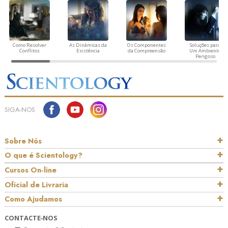
Como Resolver
As Dinâmicas da
Os Componentes
Soluções para
Conflitos
Existência
da Compreensão
Um Ambiente
Perigoso
SIGA‑NOS
Sobre Nós
O que é Scientology?
Cursos On‑line
Oficial de Livraria
Como Ajudamos
CONTACTE‑NOS